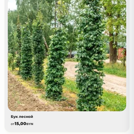
Бук лесной
15,00
от
BYN