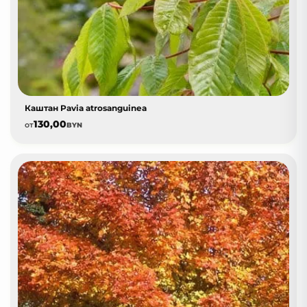
Каштан Pavia atrosanguinea
130,00
от
BYN