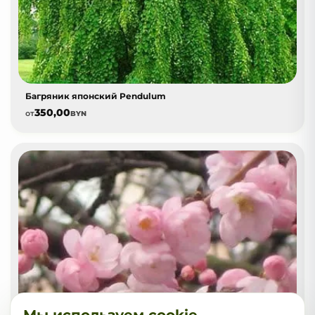
Багряник японский Pendulum
350,00
от
BYN