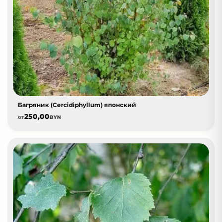
Багряник (Cercidiphyllum) японский
250,00
от
BYN