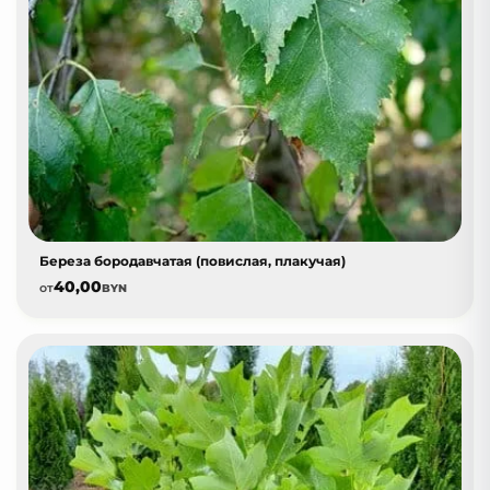
Береза бородавчатая (повислая, плакучая)
40,00
от
BYN