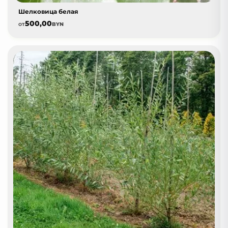
Шелковица белая
500,00
от
BYN