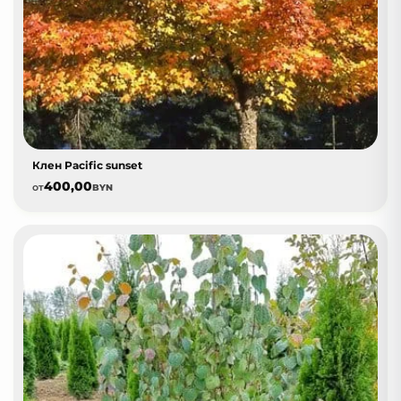
Клен Pacific sunset
400,00
от
BYN