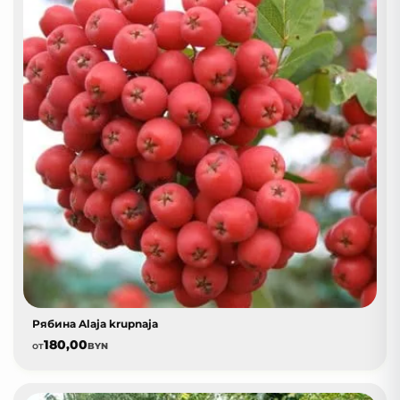
Рябина Alaja krupnaja
180,00
от
BYN