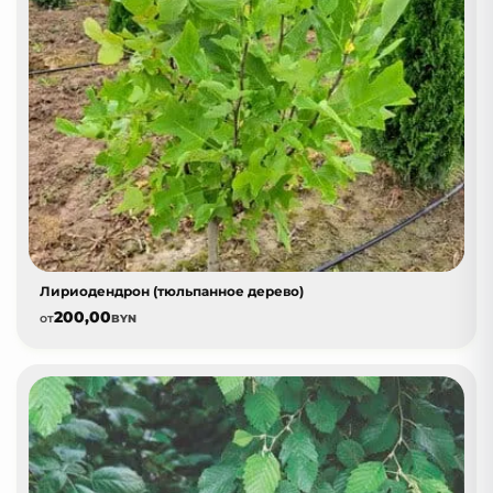
Лириодендрон (тюльпанное дерево)
200,00
от
BYN