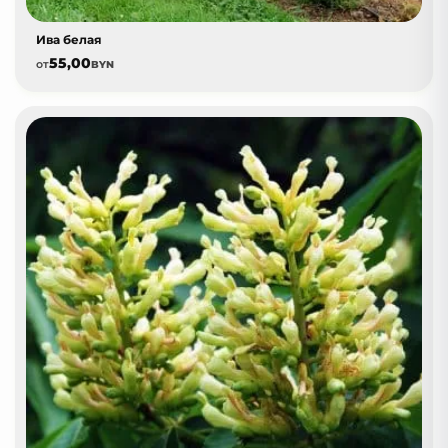
Ива белая
55,00
от
BYN