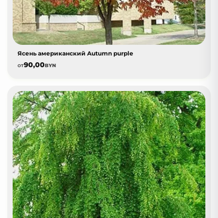
Ясень американский Autumn purple
90,00
от
BYN