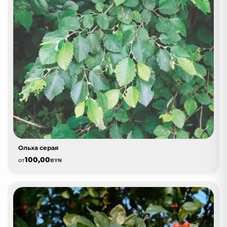
Ольха серая
100,00
от
BYN