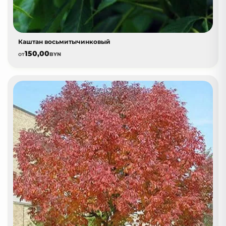
Каштан восьмитычинковый
150,00
от
BYN