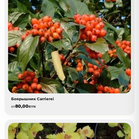
Боярышник Carrierei
80,00
от
BYN