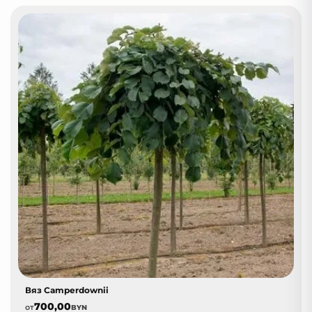
Вяз Camperdownii
700,00
от
BYN