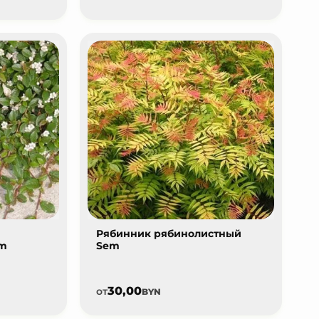
Рябинник рябинолистный
lm
Sem
30,00
от
BYN