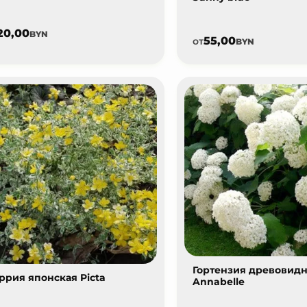
20,00
BYN
55,00
от
BYN
Гортензия древовид
ррия японская Picta
Annabelle