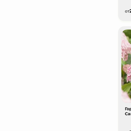
от
Го
Ca