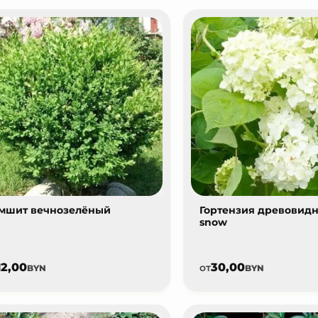
мшит вечнозелёный
Гортензия древовидная
snow
12,00
30,00
от
BYN
BYN