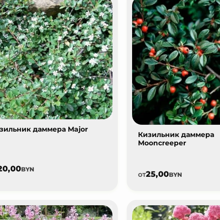
зильник даммера Major
Кизильник даммера
Mooncreeper
20,00
BYN
25,00
от
BYN