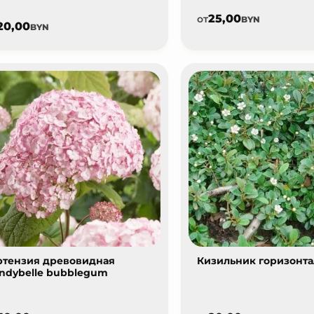
25,00
от
BYN
20,00
BYN
ртензия древовидная
Кизильник горизонт
ndybelle bubblegum