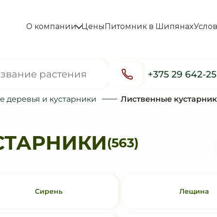
О компании
Цены
Питомник в Шипянах
Усло
+375 29 642-2
 деревья и кустарники
Лиственные кустарни
СТАРНИКИ
(563)
Сирень
Лещина