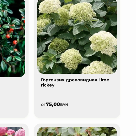
Гортензия древовидная Lime
rickey
75,00
от
BYN