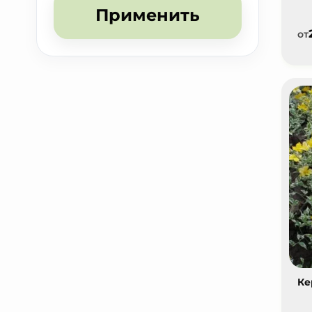
Применить
от
Ке