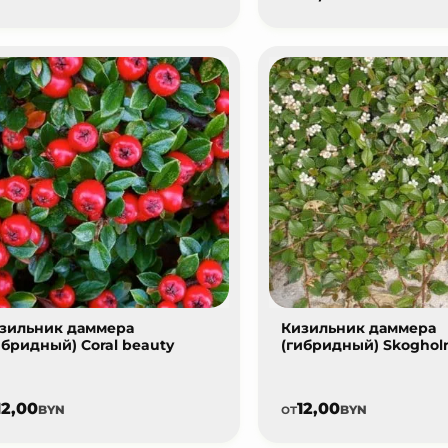
зильник даммера
Кизильник даммера
ибридный) Coral beauty
(гибридный) Skogho
12,00
12,00
от
BYN
BYN