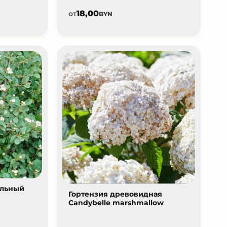
18,00
от
BYN
альный
Гортензия древовидная
Candybelle marshmallow