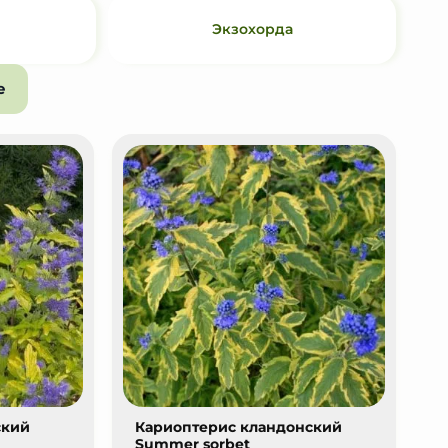
Экзохорда
е
ский
Кариоптерис кландонский
Summer sorbet