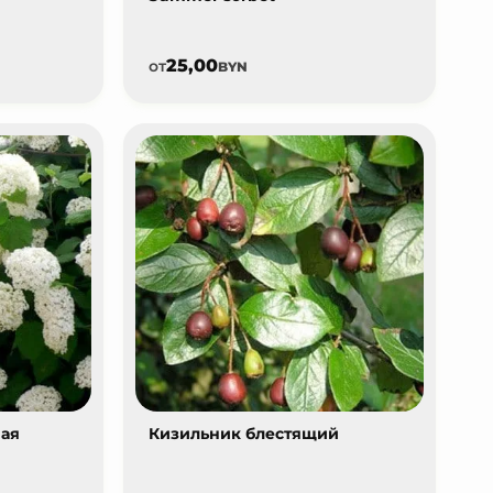
25,00
от
BYN
ная
Кизильник блестящий