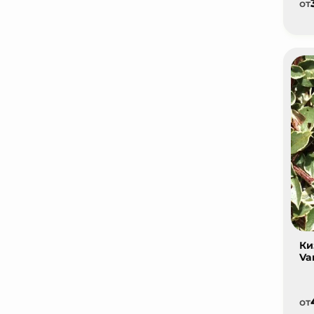
от
Ки
Va
от