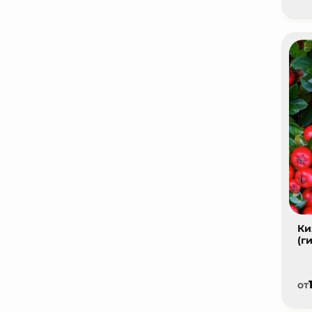
Ки
(г
от