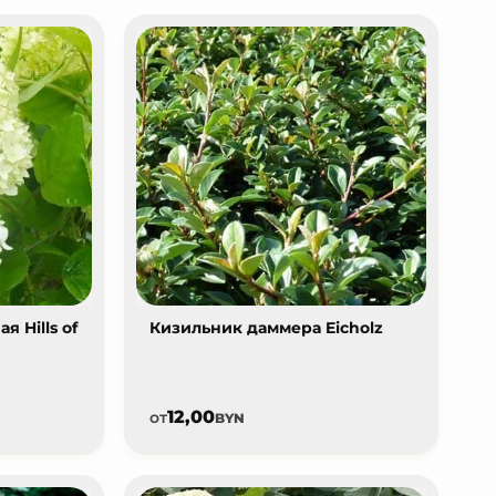
 Hills of
Кизильник даммера Eicholz
12,00
от
BYN