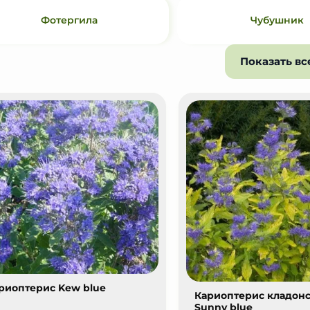
Фотергила
Чубушник
Показать вс
риоптерис Kew blue
Кариоптерис кладон
Sunny blue