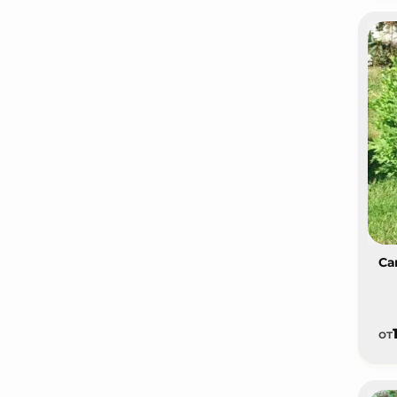
Са
от