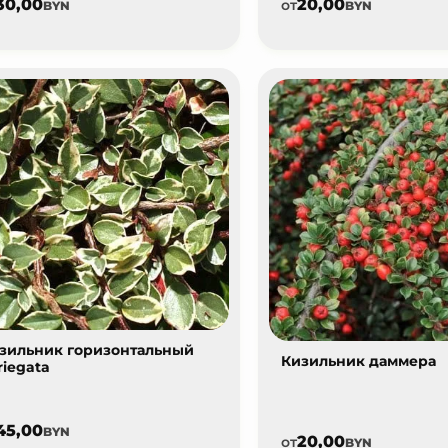
30,00
20,00
от
BYN
BYN
зильник горизонтальный
Кизильник даммера
riegata
45,00
BYN
20,00
от
BYN