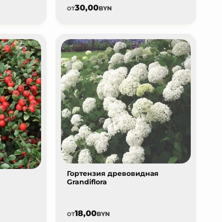
30,00
от
BYN
Гортензия древовидная
Grandiflora
18,00
от
BYN