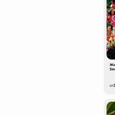
Жи
Se
от