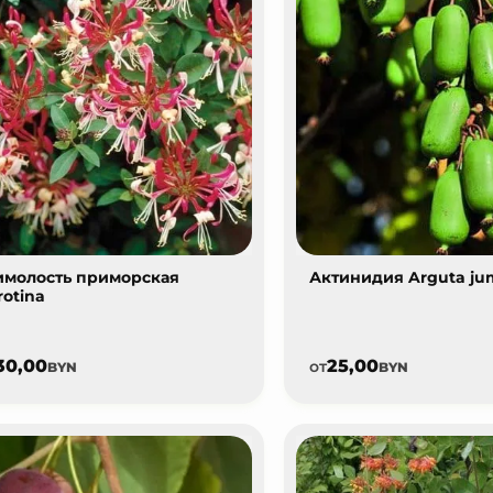
молость приморская
Актинидия Arguta j
rotina
30,00
25,00
от
BYN
BYN