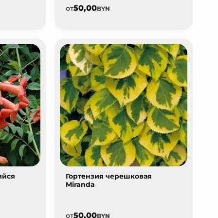
50,00
от
BYN
ийся
Гортензия черешковая
Miranda
50,00
от
BYN