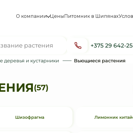
О компании
Цены
Питомник в Шипянах
Усло
+375 29 642-2
 деревья и кустарники
Вьющиеся растения
ЕНИЯ
(57)
Шизофрагма
Лимонник китай