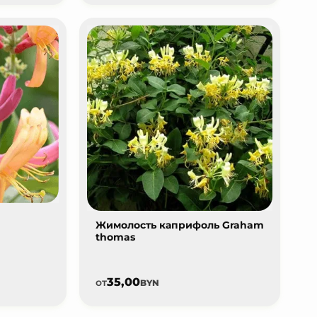
Жимолость каприфоль Graham
thomas
35,00
от
BYN