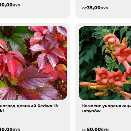
50,00
BYN
35,00
от
BYN
ноград девичий Redwall®
Кампсис укореняющ
ki
ursynów
30,00
50,00
от
BYN
BYN