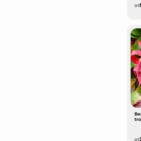
от
Ви
tro
от