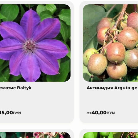
ематис Baltyk
Актинидия Arguta ge
35,00
40,00
от
BYN
BYN