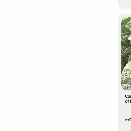
Сх
of 
от