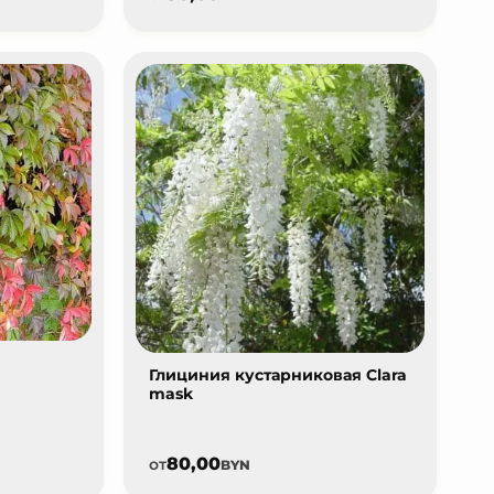
Глициния кустарниковая Clara
mask
80,00
от
BYN