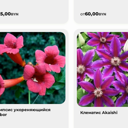
15,00
60,00
от
BYN
BYN
мпсис укореняющийся
Клематис Akaishi
bor