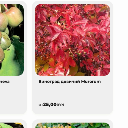
neva
Виноград девичий Murorum
25,00
от
BYN