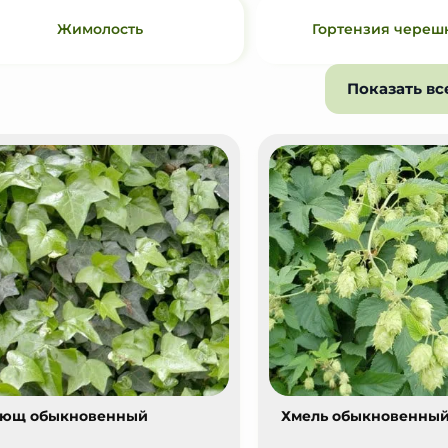
Жимолость
Гортензия череш
Показать вс
ющ обыкновенный
Хмель обыкновенны