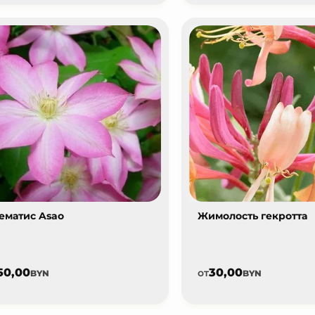
ематис Asao
Жимолость гекротта
50,00
30,00
от
BYN
BYN