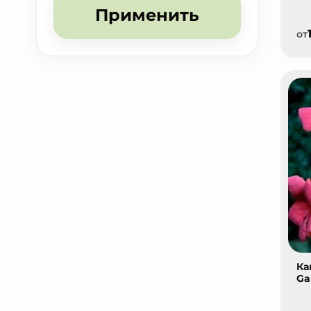
Применить
от
Ка
Ga