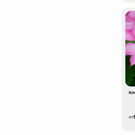
Кл
от