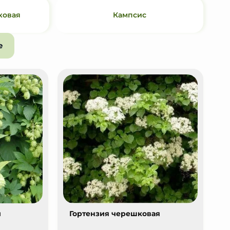
ковая
Кампсис
е
й
Гортензия черешковая