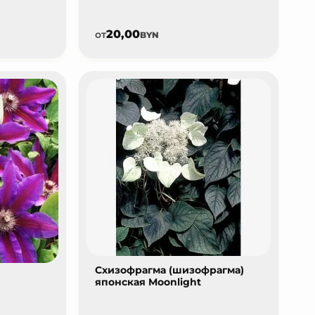
20,00
от
BYN
Схизофрагма (шизофрагма)
японская Moonlight