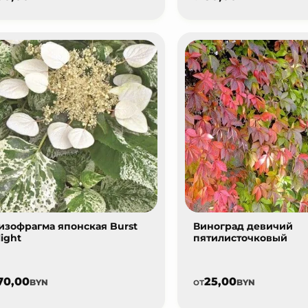
изофрагма японская Burst
Виноград девичий
light
пятилисточковый
70,00
25,00
от
BYN
BYN