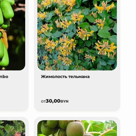
umbo
Жимолость тельмана
30,00
от
BYN