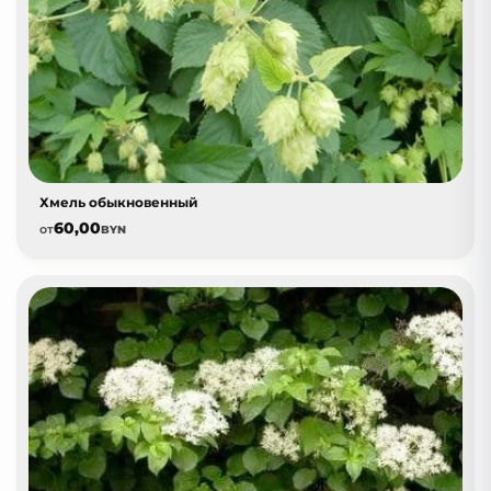
Хмель обыкновенный
60,00
от
BYN