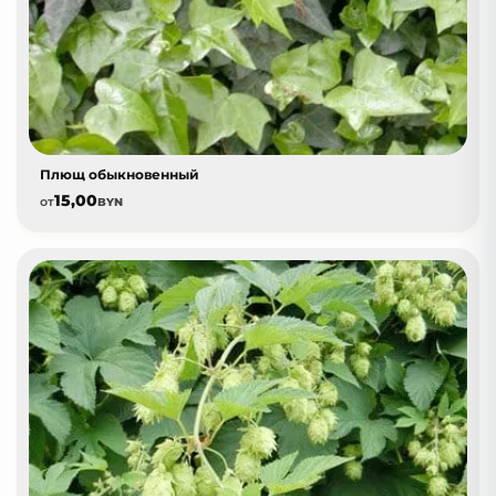
Плющ обыкновенный
15,00
от
BYN