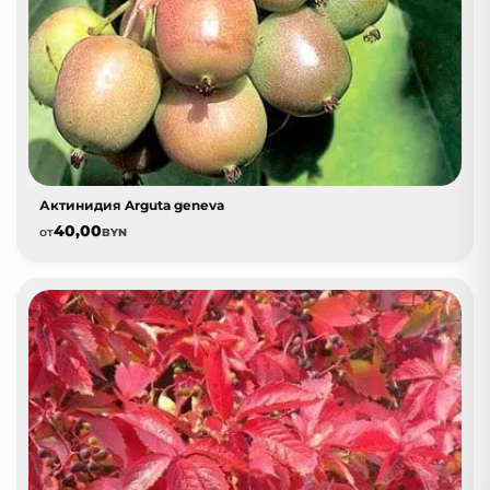
Актинидия Arguta geneva
40,00
от
BYN