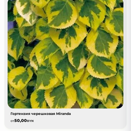
Гортензия черешковая Miranda
50,00
от
BYN