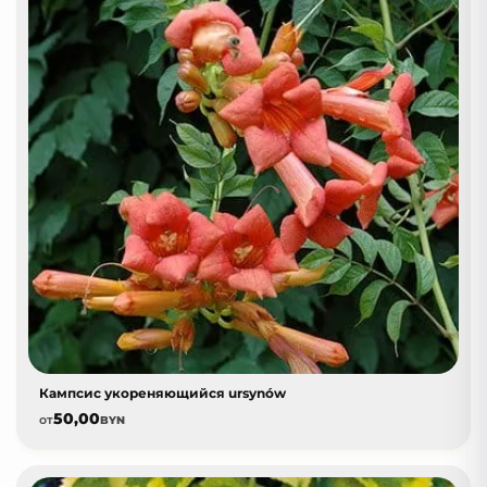
Кампсис укореняющийся ursynów
50,00
от
BYN