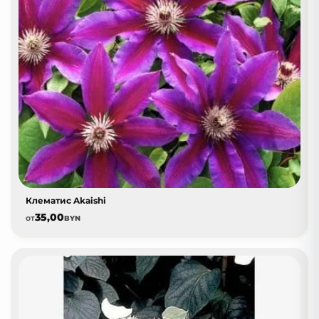
Клематис Akaishi
35,00
от
BYN