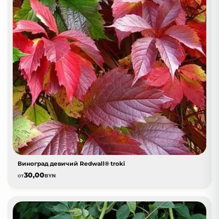
Виноград девичий Redwall® troki
30,00
от
BYN