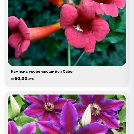
Кампсис укореняющийся Gabor
50,00
от
BYN