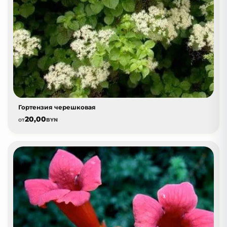
Гортензия черешковая
20,00
от
BYN