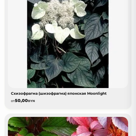
Схизофрагма (шизофрагма) японская Moonlight
50,00
от
BYN