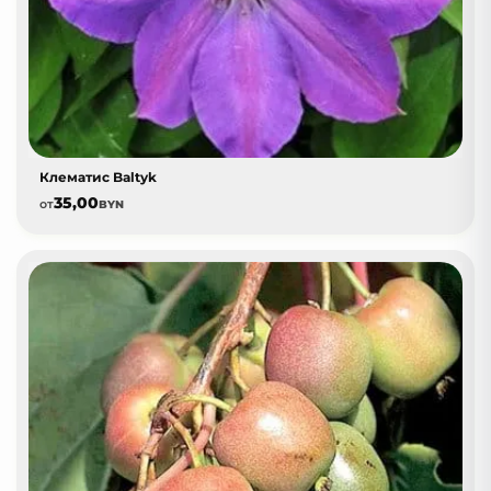
Клематис Baltyk
35,00
от
BYN