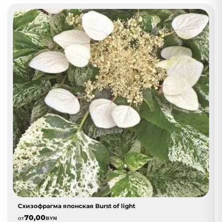
Схизофрагма японская Burst of light
70,00
от
BYN