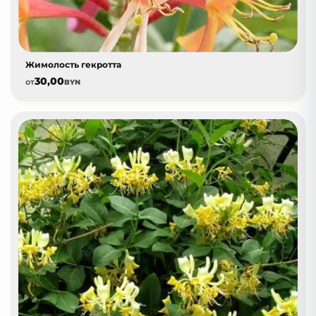
Жимолость гекротта
30,00
от
BYN