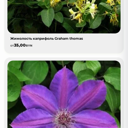
Жимолость каприфоль Graham thomas
35,00
от
BYN