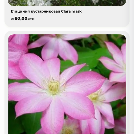
Глициния кустарниковая Clara mask
80,00
от
BYN