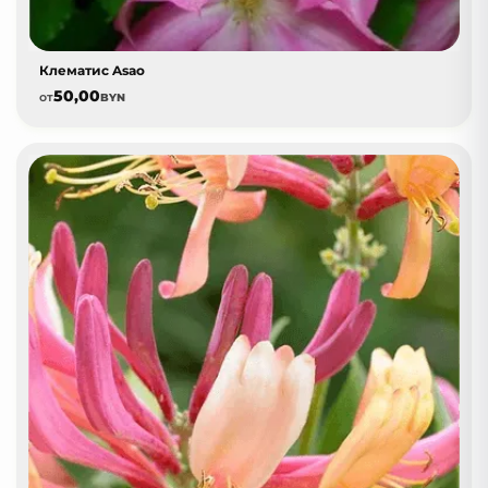
Клематис Asao
50,00
от
BYN