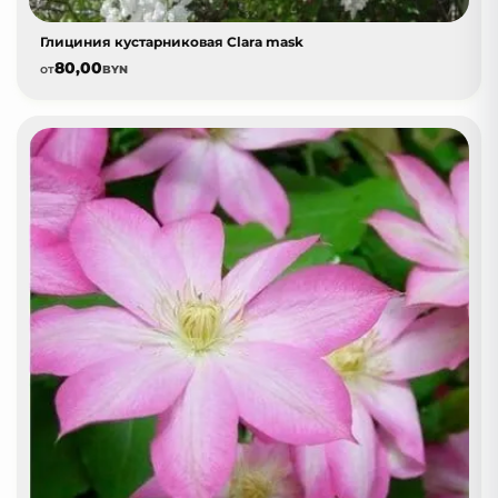
Глициния кустарниковая Clara mask
80,00
от
BYN