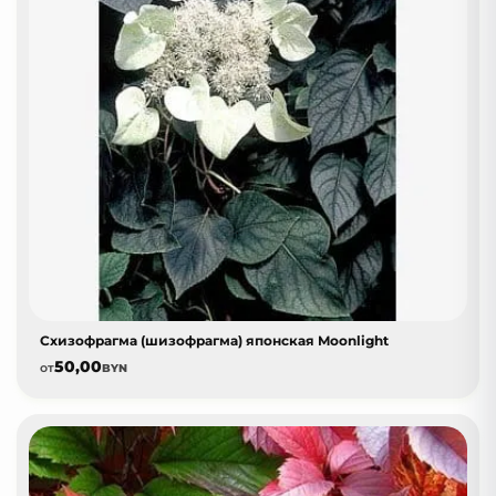
Схизофрагма (шизофрагма) японская Moonlight
50,00
от
BYN