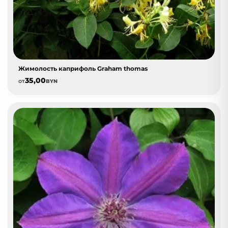
Жимолость каприфоль Graham thomas
35,00
от
BYN