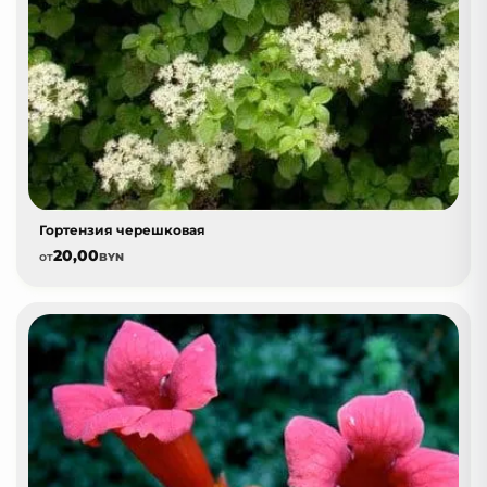
Гортензия черешковая
20,00
от
BYN