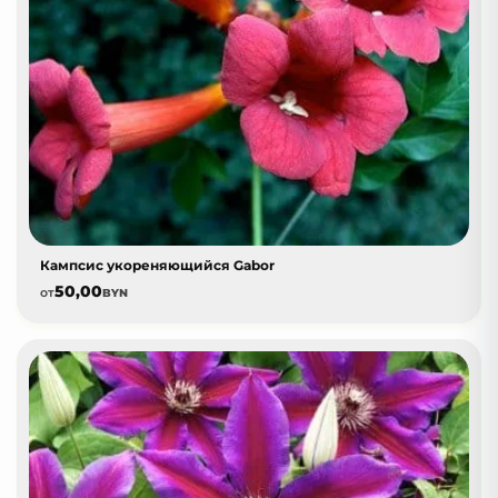
Кампсис укореняющийся Gabor
50,00
от
BYN