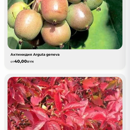
Актинидия Arguta geneva
40,00
от
BYN