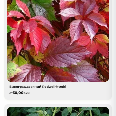
Виноград девичий Redwall® troki
30,00
от
BYN