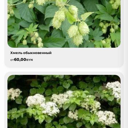
Хмель обыкновенный
60,00
от
BYN