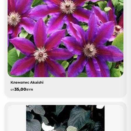
Клематис Akaishi
35,00
от
BYN