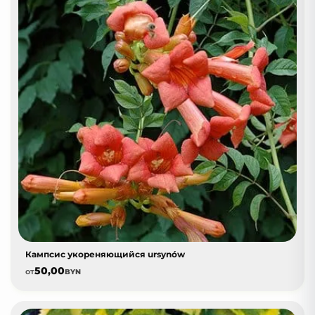
Кампсис укореняющийся ursynów
50,00
от
BYN