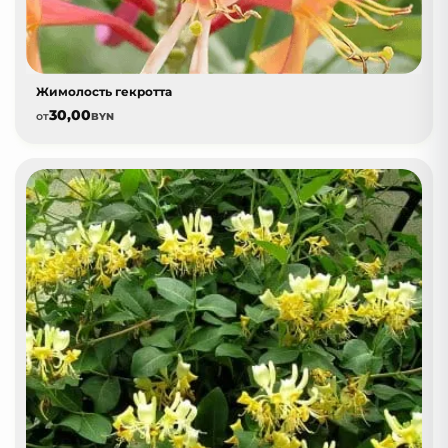
Жимолость гекротта
30,00
от
BYN