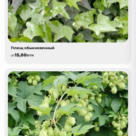
Плющ обыкновенный
15,00
от
BYN