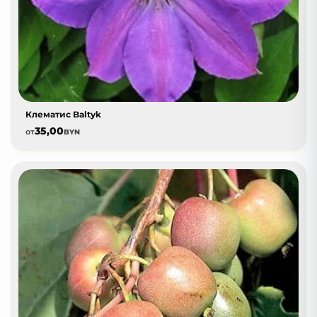
Клематис Baltyk
35,00
от
BYN