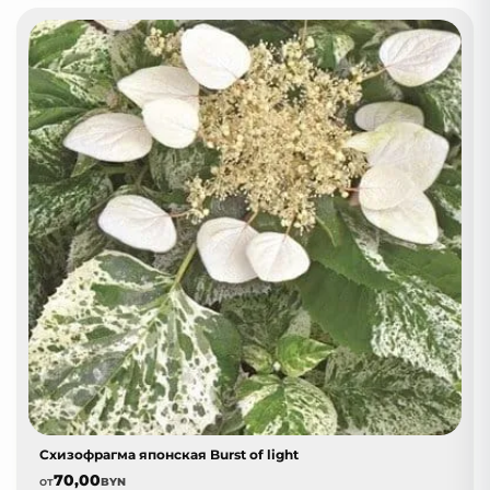
Схизофрагма японская Burst of light
70,00
от
BYN