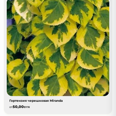
Гортензия черешковая Miranda
50,00
от
BYN