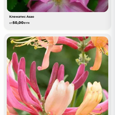
Клематис Asao
50,00
от
BYN