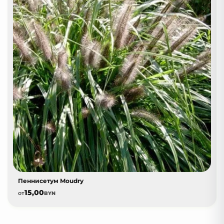
Пеннисетум Moudry
15,00
от
BYN