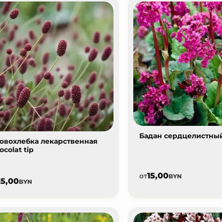
Бадан сердцелистный
овохлебка лекарственная
ocolat tip
15,00
от
BYN
15,00
BYN