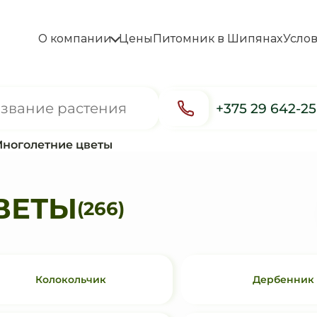
О компании
Цены
Питомник в Шипянах
Усло
+375 29 642-2
ноголетние цветы
ВЕТЫ
(266)
Колокольчик
Дербенник