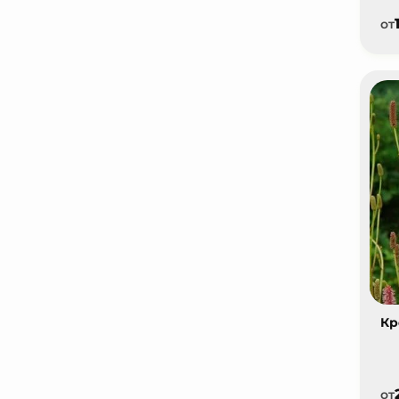
от
Кр
от