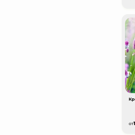
Кр
от