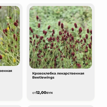
венная
Кровохлебка лекарственная
Beetlewings
12,00
от
BYN