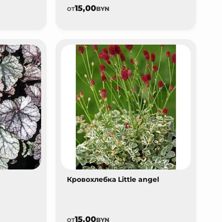
15,00
от
BYN
Кровохлебка Little angel
15,00
от
BYN