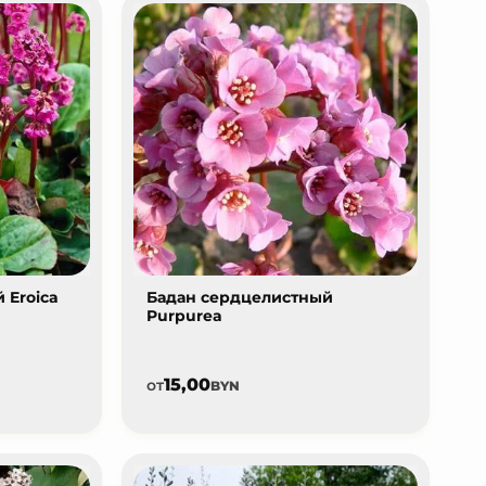
 Eroica
Бадан сердцелистный
Purpurea
15,00
от
BYN