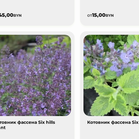
45,00
15,00
от
BYN
BYN
товник фассена Six hills
Котовник фассена Six h
ant