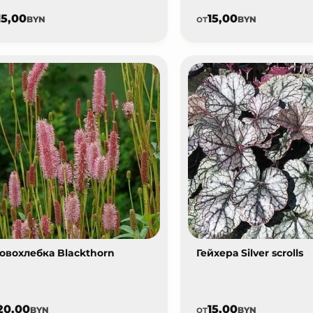
15,00
15,00
от
BYN
BYN
овохлебка Blackthorn
Гейхера Silver scrolls
20,00
15,00
от
BYN
BYN