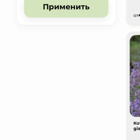
Применить
от
Ко
gi