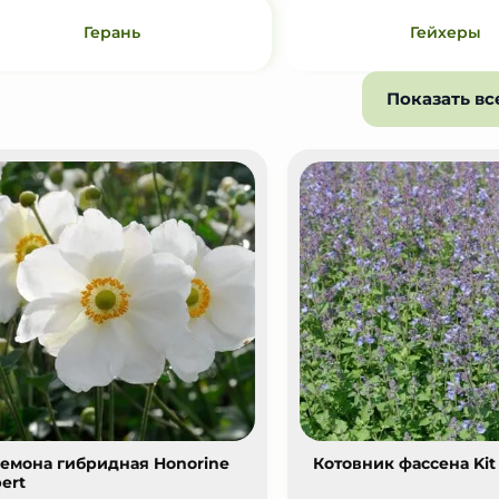
Герань
Гейхеры
Показать вс
емона гибридная Honorine
Котовник фассена Kit
bert