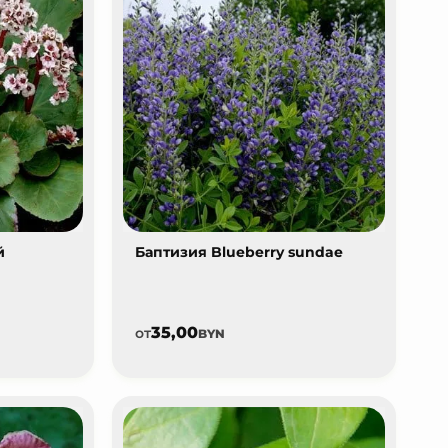
й
Баптизия Blueberry sundae
35,00
от
BYN