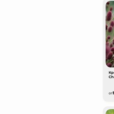
Кр
Ch
от