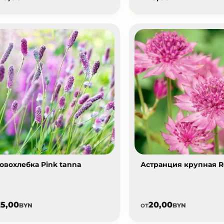
овохлебка Pink tanna
Астранция крупная 
15,00
20,00
от
BYN
BYN