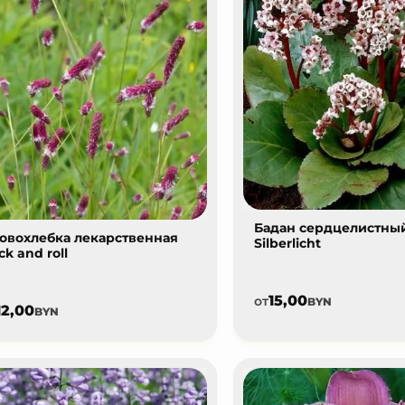
Бадан сердцелистны
овохлебка лекарственная
Silberlicht
ck and roll
15,00
от
BYN
12,00
BYN