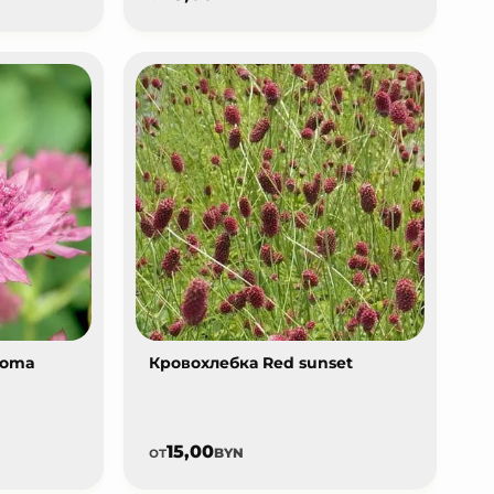
Roma
Кровохлебка Red sunset
15,00
от
BYN