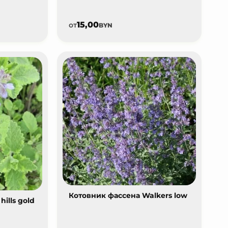
15,00
от
BYN
Котовник фассена Walkers low
ills gold