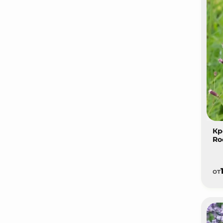
Кр
Ro
от