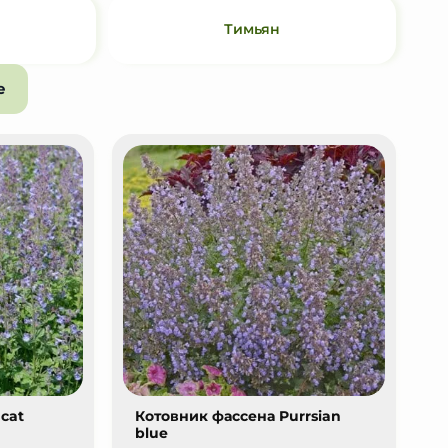
Тимьян
е
 cat
Котовник фассена Purrsian
blue