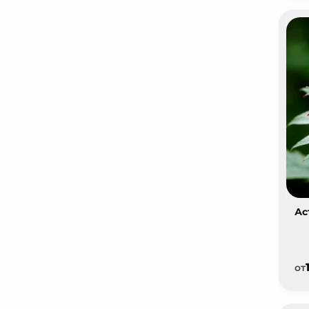
Ас
от