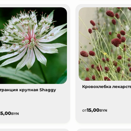
Кровохлебка лекарст
транция крупная Shaggy
15,00
от
BYN
15,00
BYN