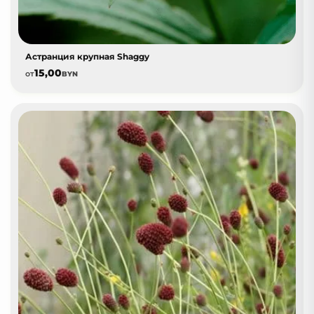
Астранция крупная Shaggy
15,00
от
BYN