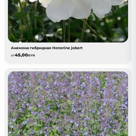
Анемона гибридная Honorine jobert
45,00
от
BYN