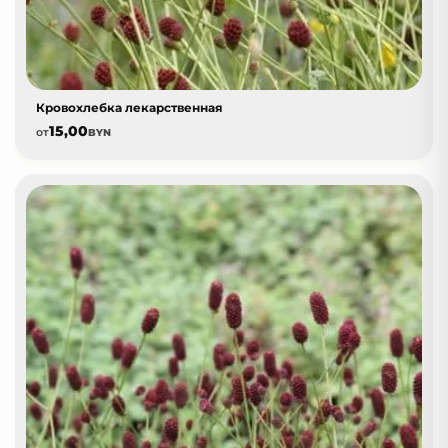
Кровохлебка лекарственная
15,00
от
BYN