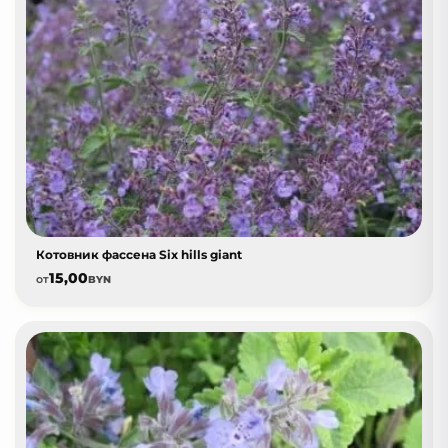
Котовник фассена Six hills giant
15,00
от
BYN