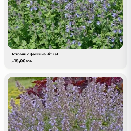
Котовник фассена Kit cat
15,00
от
BYN