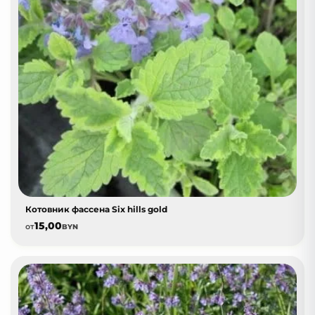
Котовник фассена Six hills gold
15,00
от
BYN