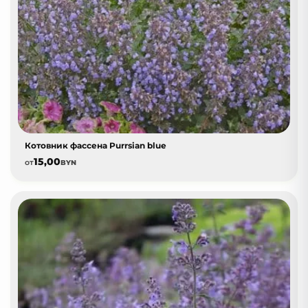
Котовник фассена Purrsian blue
15,00
от
BYN