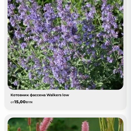
Котовник фассена Walkers low
15,00
от
BYN