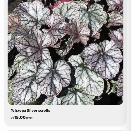
Гейхера Silver scrolls
15,00
от
BYN