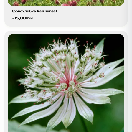
Кровохлебка Red sunset
15,00
от
BYN