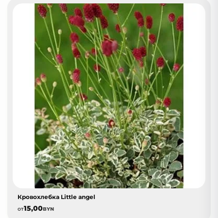
Кровохлебка Little angel
15,00
от
BYN