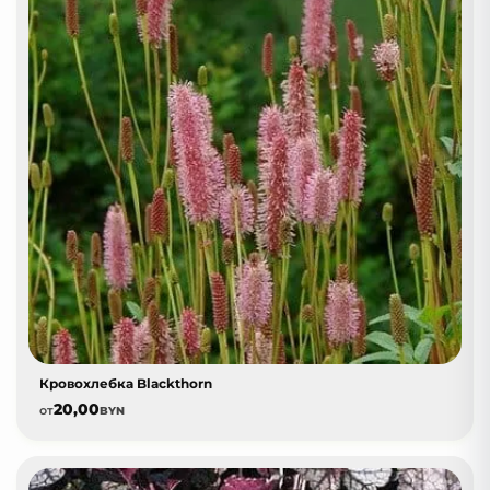
Кровохлебка Blackthorn
20,00
от
BYN