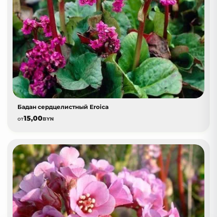
Бадан сердцелистный Eroica
15,00
от
BYN