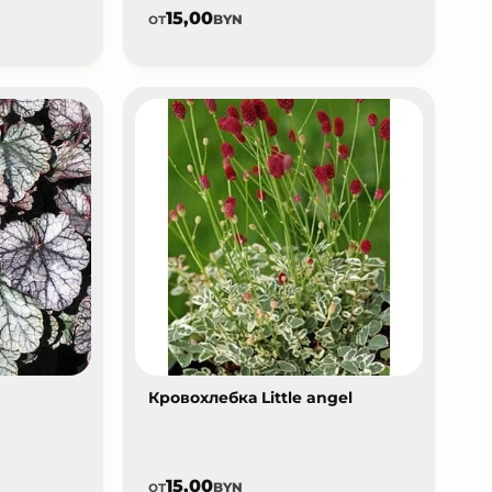
15,00
от
BYN
Кровохлебка Little angel
15,00
от
BYN