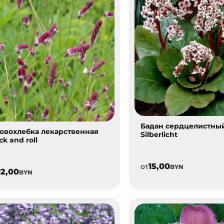
Бадан сердцелистны
овохлебка лекарственная
Silberlicht
ck and roll
15,00
от
BYN
12,00
BYN