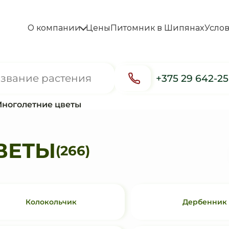
О компании
Цены
Питомник в Шипянах
Усло
+375 29 642-2
ноголетние цветы
ВЕТЫ
(266)
Колокольчик
Дербенник