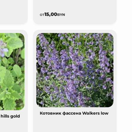
15,00
от
BYN
Котовник фассена Walkers low
ills gold