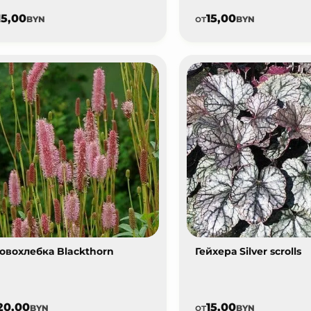
15,00
15,00
от
BYN
BYN
овохлебка Blackthorn
Гейхера Silver scrolls
20,00
15,00
от
BYN
BYN