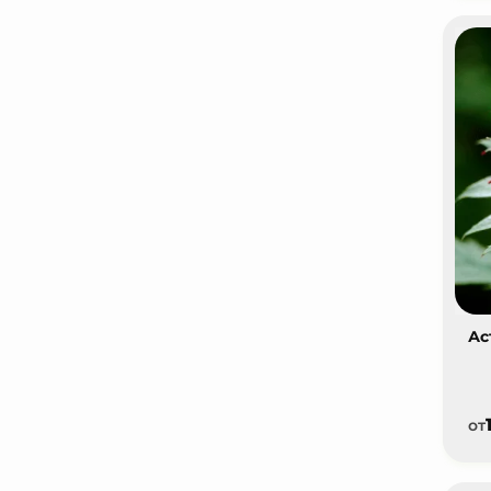
Ас
от