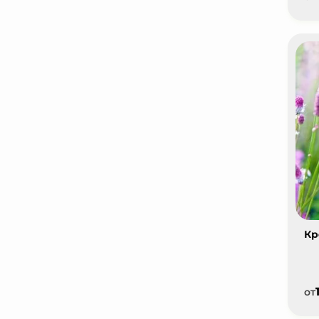
Кр
от