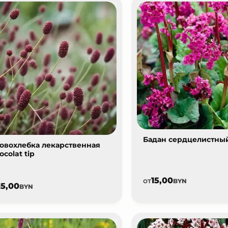
Бадан сердцелистный
овохлебка лекарственная
ocolat tip
15,00
от
BYN
15,00
BYN