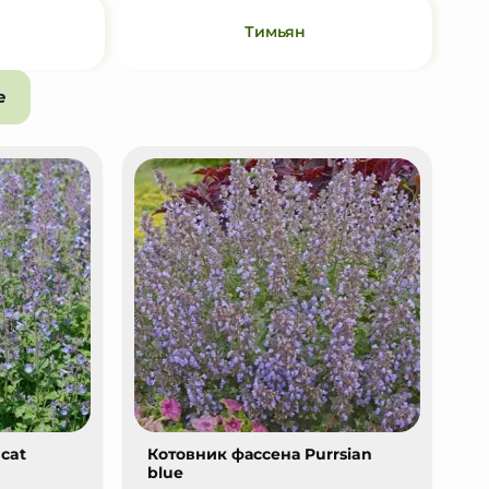
Тимьян
е
 cat
Котовник фассена Purrsian
blue