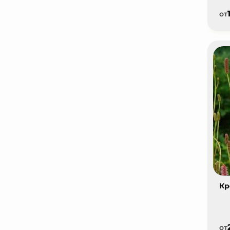
от
Кр
от