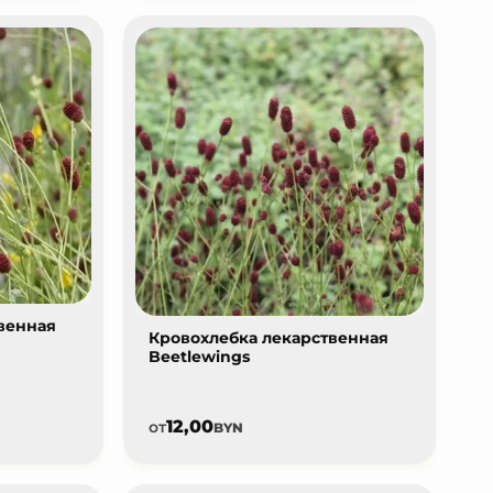
венная
Кровохлебка лекарственная
Beetlewings
12,00
от
BYN