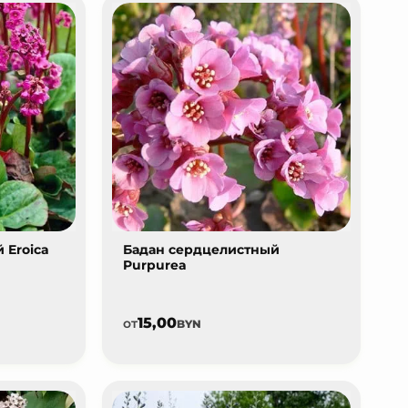
 Eroica
Бадан сердцелистный
Purpurea
15,00
от
BYN