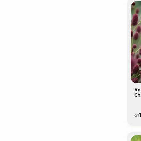
Кр
Ch
от