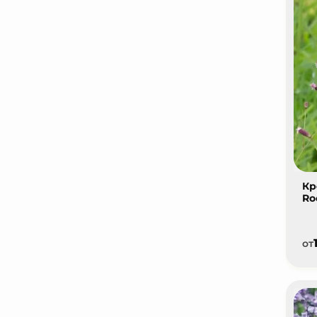
Кр
Ro
от