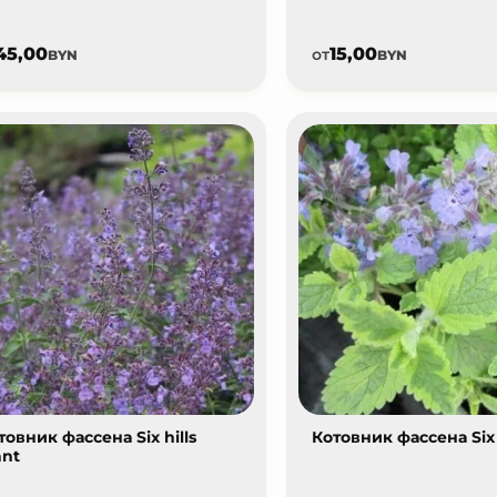
45,00
15,00
от
BYN
BYN
товник фассена Six hills
Котовник фассена Six h
ant