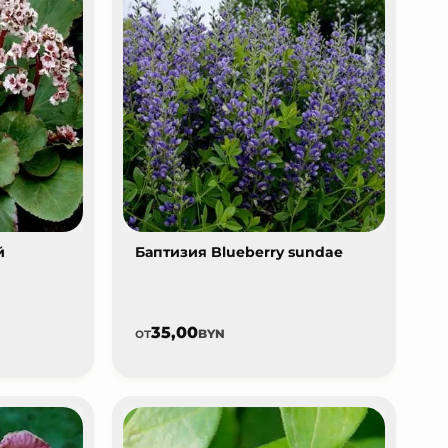
й
Баптизия Blueberry sundae
35,00
от
BYN