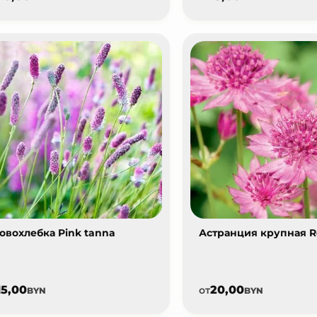
овохлебка Pink tanna
Астранция крупная 
15,00
20,00
от
BYN
BYN