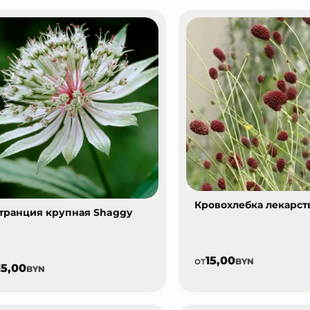
Кровохлебка лекарст
транция крупная Shaggy
15,00
от
BYN
15,00
BYN