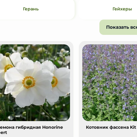
Герань
Гейхеры
Показать вс
емона гибридная Honorine
Котовник фассена Kit
bert