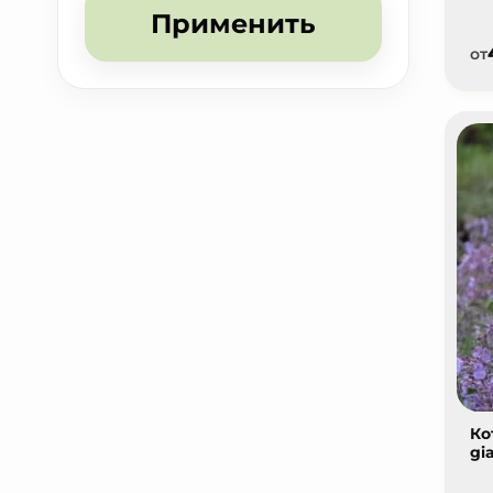
Применить
от
Ко
gi