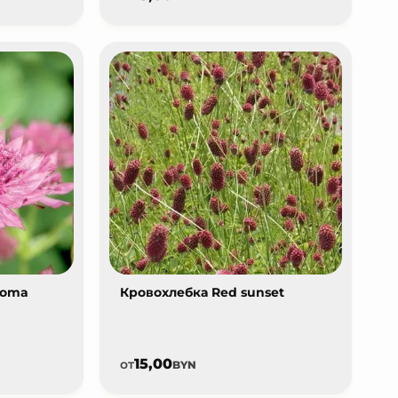
Roma
Кровохлебка Red sunset
15,00
от
BYN