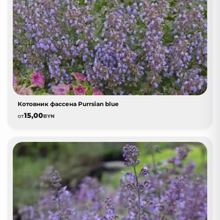
Котовник фассена Purrsian blue
15,00
от
BYN