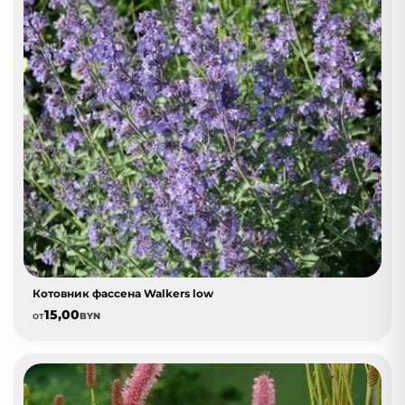
Котовник фассена Walkers low
15,00
от
BYN