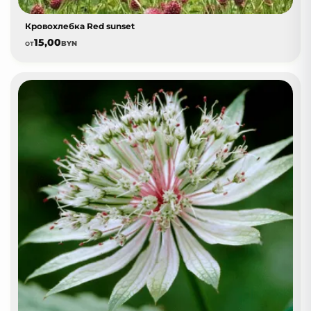
Кровохлебка Red sunset
15,00
от
BYN