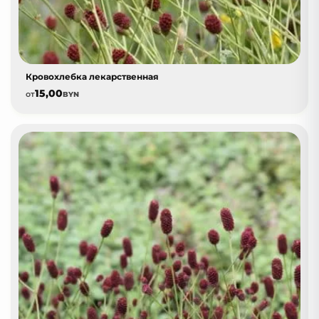
Кровохлебка лекарственная
15,00
от
BYN