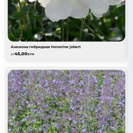
Анемона гибридная Honorine jobert
45,00
от
BYN