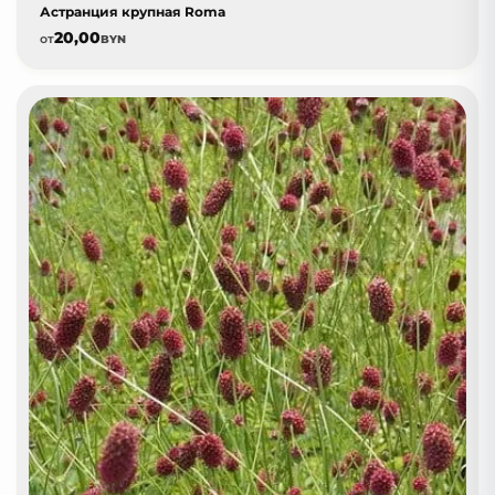
Астранция крупная Roma
20,00
от
BYN