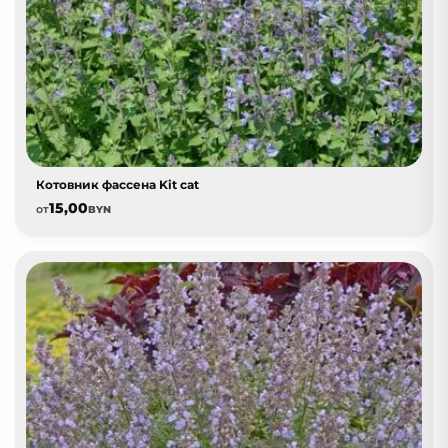
Котовник фассена Kit cat
15,00
от
BYN