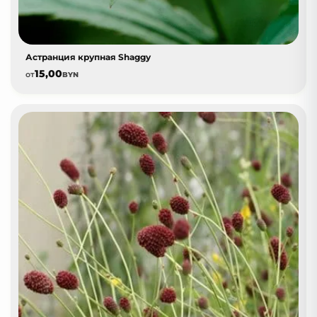
Астранция крупная Shaggy
15,00
от
BYN