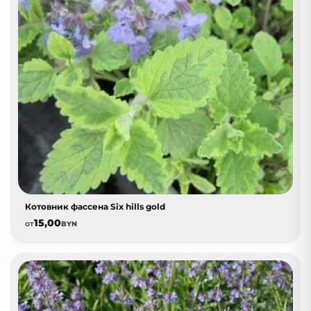
Котовник фассена Six hills gold
15,00
от
BYN