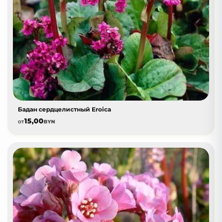
Бадан сердцелистный Eroica
15,00
от
BYN