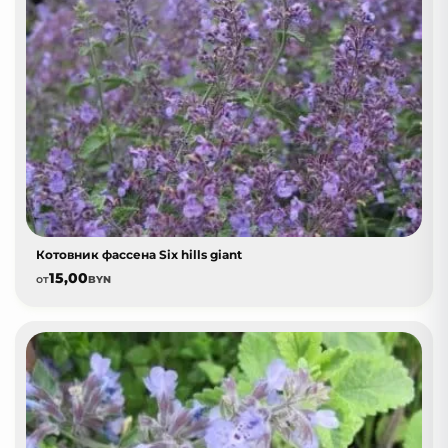
Котовник фассена Six hills giant
15,00
от
BYN