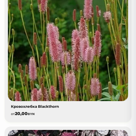
Кровохлебка Blackthorn
20,00
от
BYN