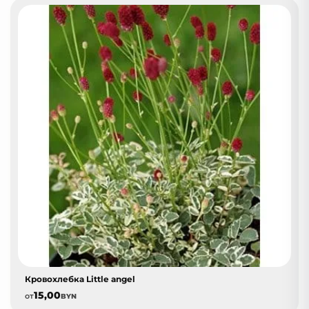
Кровохлебка Little angel
15,00
от
BYN