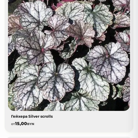
Гейхера Silver scrolls
15,00
от
BYN