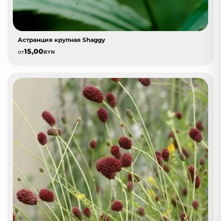
Астранция крупная Shaggy
15,00
от
BYN