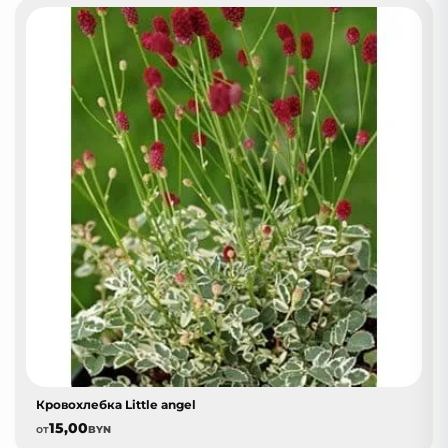
Кровохлебка Little angel
15,00
от
BYN