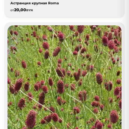
Астранция крупная Roma
20,00
от
BYN