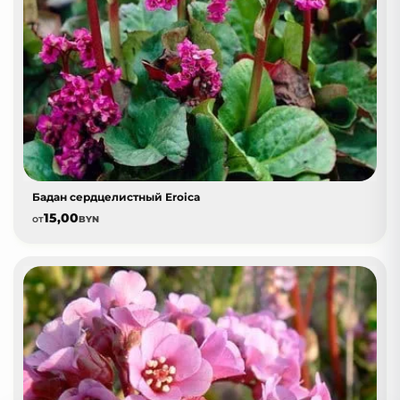
Бадан сердцелистный Eroica
15,00
от
BYN