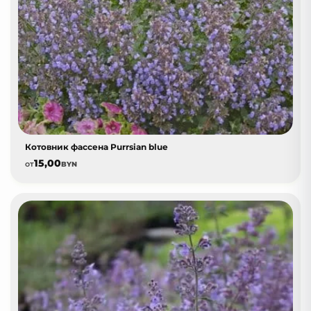
Котовник фассена Purrsian blue
15,00
от
BYN