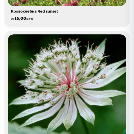
Кровохлебка Red sunset
15,00
от
BYN