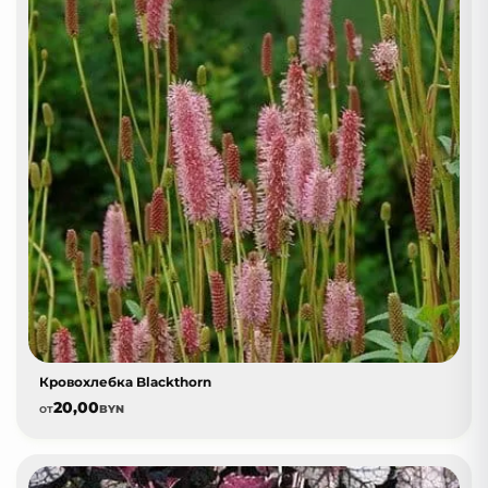
Кровохлебка Blackthorn
20,00
от
BYN