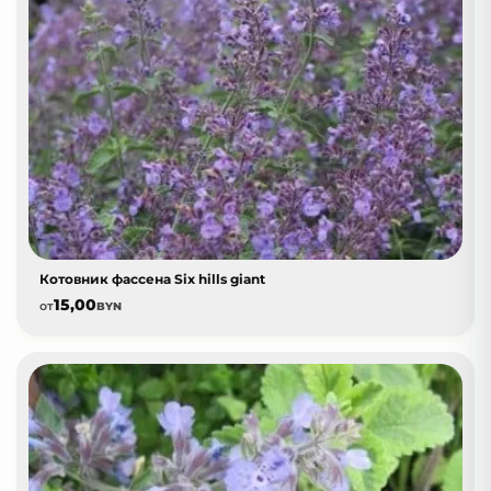
Котовник фассена Six hills giant
15,00
от
BYN