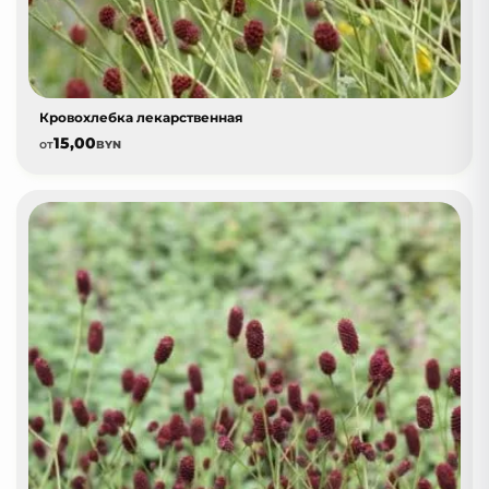
Кровохлебка лекарственная
15,00
от
BYN