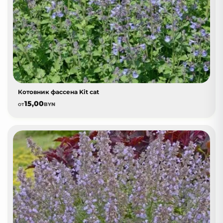
Котовник фассена Kit cat
15,00
от
BYN