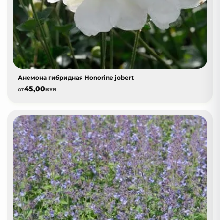
Анемона гибридная Honorine jobert
45,00
от
BYN