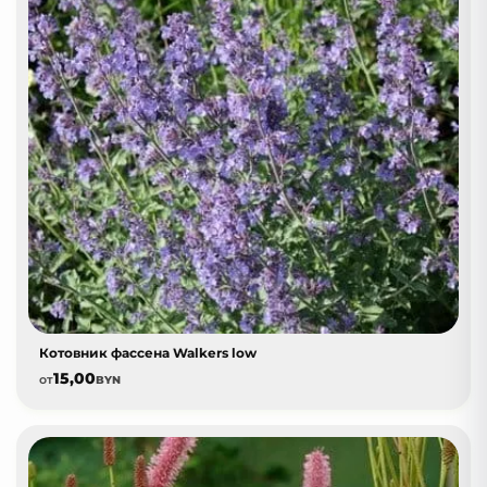
Котовник фассена Walkers low
15,00
от
BYN