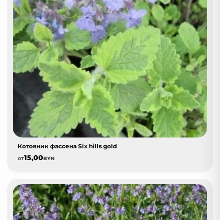
Котовник фассена Six hills gold
15,00
от
BYN