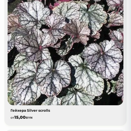
Гейхера Silver scrolls
15,00
от
BYN