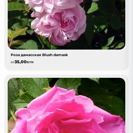
Роза дамасская Blush damask
35,00
от
BYN