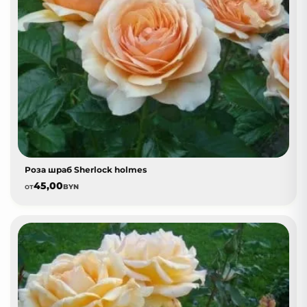
Роза шраб Sherlock holmes
45,00
от
BYN