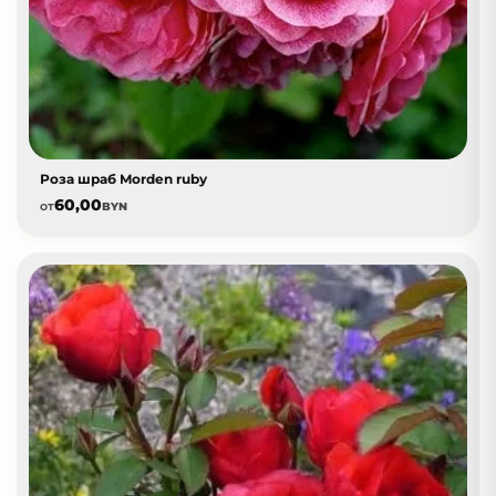
Роза шраб Morden ruby
60,00
от
BYN