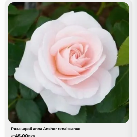
Роза шраб annа Ancher renaissance
45,00
от
BYN