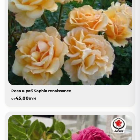
Роза шраб Sophia renaissance
45,00
от
BYN