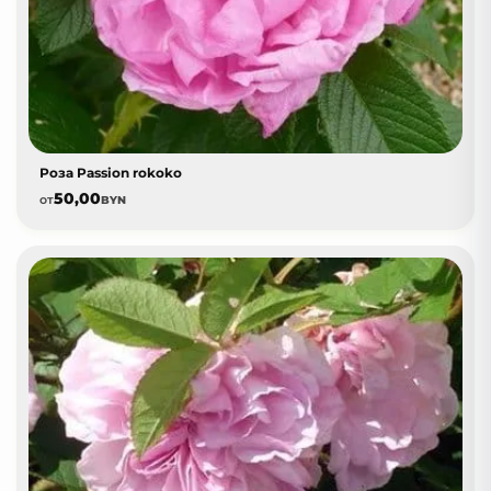
Роза Passion rokoko
50,00
от
BYN