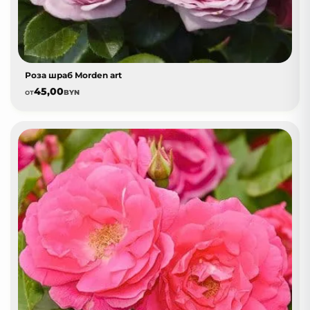
Роза шраб Morden art
45,00
от
BYN