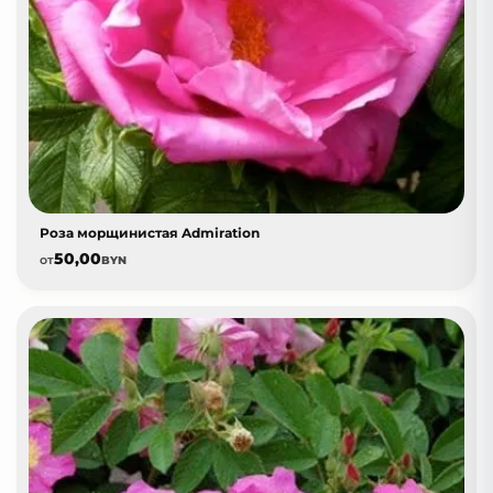
Роза морщинистая Admiration
50,00
от
BYN