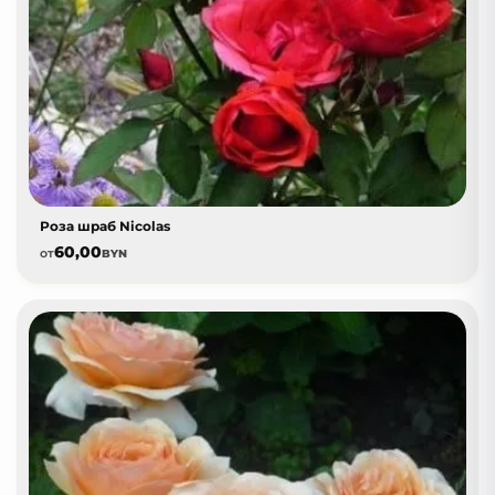
Роза шраб Nicolas
60,00
от
BYN