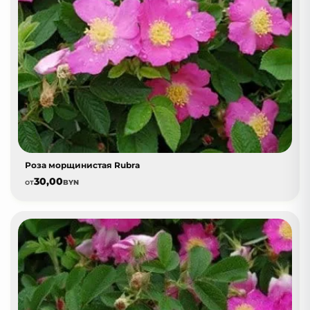
Роза морщинистая Rubra
30,00
от
BYN