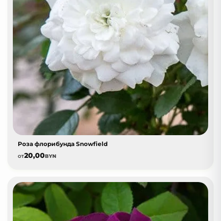
Роза флорибунда Snowfield
20,00
от
BYN