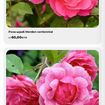
Роза шраб Morden centennial
60,00
от
BYN