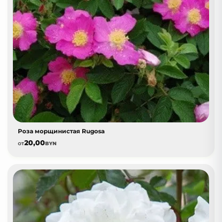
Роза морщинистая Rugosa
20,00
от
BYN