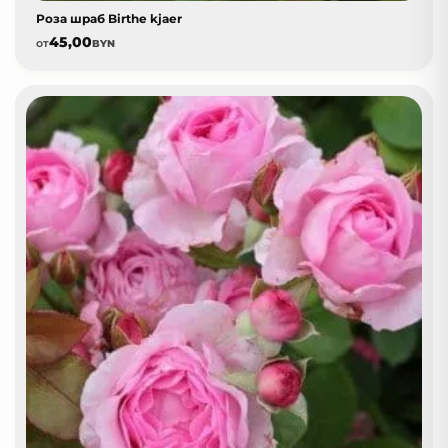
Роза шраб Birthe kjaer
45,00
от
BYN