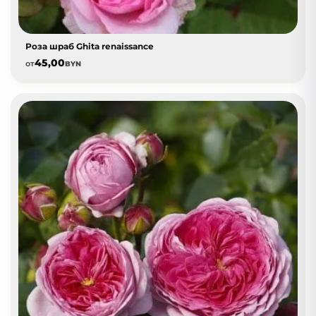
Роза шраб Ghita renaissance
45,00
от
BYN