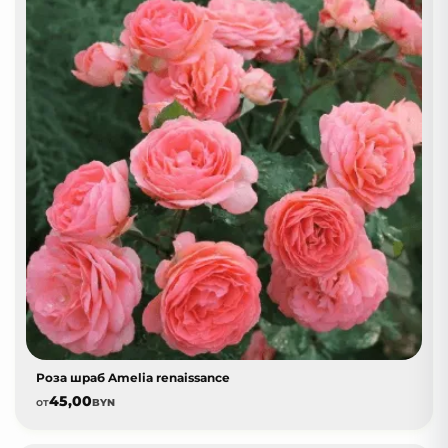
Роза шраб Amelia renaissance
45,00
от
BYN